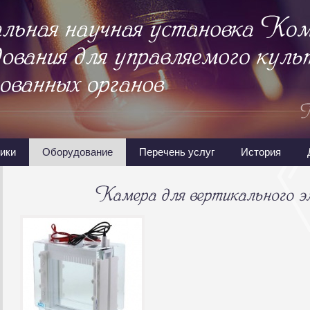
ики
Оборудование
Перечень услуг
История
Камера
для
вертикального